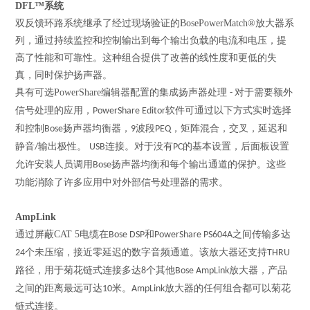
DFL
™系统
双反馈环路系统继承了经过现场验证的
BosePowerMatch®
放大器系
列，通过持续监控和控制输出到每个输出负载的电流和电压，提
高了性能和可靠性。这种组合提供了改善的线性度和更低的失
真，同时保护扬声器。
具有可选
PowerShare
编辑器配置的集成扬声器处理
对于需要额外
-
信号处理的应用，
软件可通过以下方式实时选择
PowerShare Editor
和控制
扬声器均衡器，
波段
，矩阵混合，交叉，延迟和
Bose
9
PEQ
静音
输出极性。
连接。对于没有
的基本设置，后面板设置
/
USB
PC
允许安装人员调用
扬声器均衡和每个输出通道的保护。这些
Bose
功能消除了许多应用中对外部信号处理器的需求。
AmpLink
通过屏蔽
CAT 5
电缆在
和
之间传输多达
Bose DSP
PowerShare PS604A
个未压缩，接近零延迟的数字音频通道。该放大器还支持
24
THRU
路径，用于菊花链式连接多达
个其他
放大器，产品
8
Bose AmpLink
之间的距离最远可达
米。
放大器的任何组合都可以菊花
10
AmpLink
链式连接。