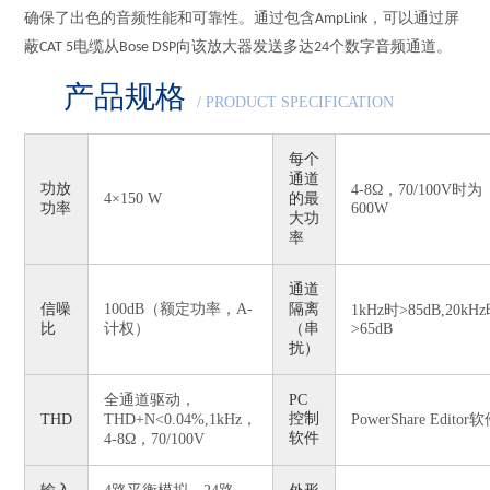
确保了出色的音频性能和可靠性。通过包含
，可以通过屏
AmpLink
蔽
电缆从
向该放大器发送多达
个数字音频通道。
CAT 5
Bose DSP
24
产品规格
/ PRODUCT SPECIFICATION
每个
通道
功放
4-8Ω，70/100V时为
4
×150 W
的最
功率
600W
大功
率
通道
信噪
100dB（额定功率，A-
隔离
1kHz时>85dB,20kH
比
计权）
（串
>65dB
扰）
全通道驱动，
PC
控制
THD
THD+N<0.04%,1kHz，
PowerShare Editor
软件
4-8Ω，70/100V