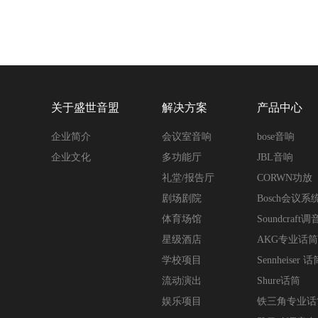
关于盛世音盟
解决方案
产品中心
企业简介
会议室音响
bose音响
企业文化
多功能厅
JBL音响
礼堂/报告厅
CORWN功放
剧场剧院
Bosch会议系
体育场馆
Soundcraft
星级酒店
AKG专业话筒
学校项目
Sennheiser 话
流动演出
Shure话筒
娱乐项目
铁三角专业话